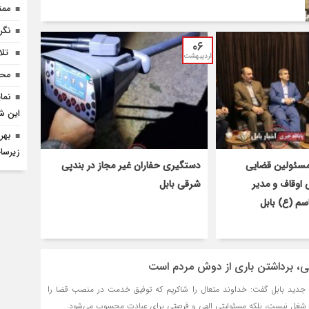
ممن
نگر
۰۶
‍ ت
اردیبهشت
محف
نما
این شه
بهره
زیرسا
ئولین قضایی
دستگیری حفاران غیر مجاز در بندپی
اوقاف و مدیر
شرقی بابل
اسم (ع) بابل
ی، برداشتن باری از دوش مردم است
دید بابل گفت: خداوند متعال را شاکریم که توفیق خدمت در منصب قضا را
 شغل نیست، بلکه مسئولیتی الهی و فرصتی برای عبادت محسوب می‌شود.