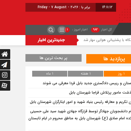
14:11:12
برابر با : Friday - 7 August - 2026
کل اخبار
۹۸۲
اخبار امروز :
۱
جدیدترین اخبار
نی هوایی مهار شد
شعله‌ور شدن مجدد حریق در میانکاله
چالش تأمین آب ۱۸ روستای مازندران برای کشت دوم برنج
پربازدید ها
پر بحث ترین ها
۱ روز
۱ هفته
۱ ماه
ستان و رییس دادگستری جدید بابل فردا معرفی می شوند
ذشت مامور پرتلاش فراجا شهرستان بابل
ن تکریم و معارفه رئیس بنیاد شهید و امور ایثارگران شهرستان بابل
ام دانشجویان جهادگر توسط قرارگاه جهادی شهید سید علی حسینی
ده امام صادق (ع) شهرستان بابل به مناطق محروم در ایام تابستان