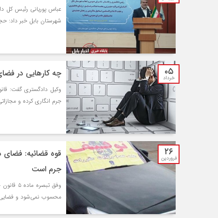
عباس پوریانی رئیس کل داد
شهرستان بابل خبر داد: حجم 
۰۵
چه کارهایی در فضا
خرداد
وکیل دادگستری گفت: قانو
جرم انگاری کرده و مجازاتی
۲۶
قوه قضائیه: فضای 
فروردین
جرم است
وفق تبصره
محسوب نمی‌شود و فضایی 