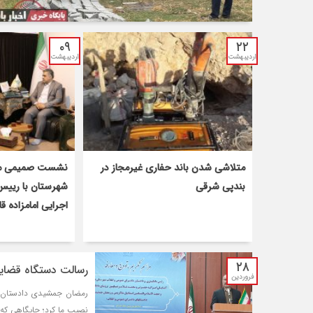
۰۹
۲۲
اردیبهشت
اردیبهشت
متلاشی شدن باند حفاری غیرمجاز در
نشست صمیمی مس
بندپی شرقی
شهرستان با رییس 
اجرایی امامزاده ق
۲۸
رسالت دستگاه قضای
فروردین
رمضان جمشیدی دادستان ج
نصیب ما کرد؛ جایگاهی که