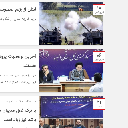
۱۸
لبنان از رژیم صهیو
فروردین
وزیر خارجه لبنان از شکایت
۰۶
آخرین وضعیت پرونده
فروردین
هستند
در روز‌های اخیر ادعا‌های
این پرونده مطرح شده اس
۲۱
دادستان مرکز مازندران:
اسفند
با ترک فعل مدیران 
باشد نیز زیاد است