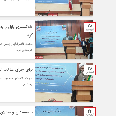
۲۸
دادگستری بابل را به
فروردین
کرد
محمد غلامرضاپور رئیس جدی
خرسندی کرد.
۲۸
برای اجرای عدالت ا
فروردین
حجت الاسلام اسماعیل ملاک
ایستادم.
۲۴
با مفسدان و مخلان 
فروردین