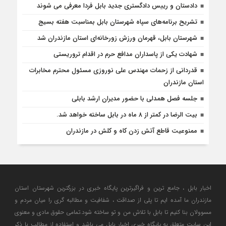
دادستان و رییس دادگستری جدید بابل فردا معرفی می شوند
تشریح برنامه‌های سپاه شهرستان بابل بمناسبت هفته بسیج
شهرستان بابل، قهرمان ورزش زورخانه‌ای استان مازندران شد
شهادت یکی از پاسداران مدافع حرم در اقدام تروریستی
قدردانی از زحمات مهندس علی نوروزی مسئول محترم مخابرات
استان مازندران
جلسه فصل همدلی با حضور مدیران ارشد بابلی
بیت الرضا در کمتر از ۸ ماه در بابل ساخته خواهد شد.
ممنوعیت قاطع آتش زدن کاه و کلش در مازندران
اخبار بابل ، جامع ترین و فراگیرترین پایگاه خبری در بزرگترین شهرستان استان
مازندران ما آمده ایم تا پلی از صداقت ، شفافیت و مطالبه گری را میان مردم و
مسوولان بنا کنیم تا بابل با تلاش من و تو ساخته شود.تمامی حقوق مادی و معنوی
این سایت متعلق به پایگاه خبری اخبار بابل می باشد و استفاده از مطالب با ذکر