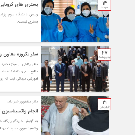
۱۴
بستری های کرونایی 
خرداد
رییس دانشگاه علوم پزشکی 
بستری نیست.
۲۷
سفر یکروزه معاون و
اردیبهشت
دکتر پناهی از مرکز تحقی
منابع علمی، دانشکده طب ا
آموزشی درمانی آیت اله روحانی (ره) و واحد Clean Room و
۲۱
دکتر مظفرپور خبر داد:
فروردین
انجام واکسیناسیون 
به گزارش خبرنگار پایگاه 
واکسیناسیون معاونت بهداش