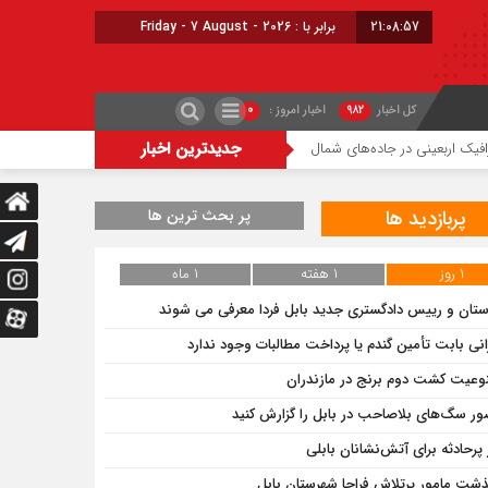
21:08:58
برابر با : Friday - 7 August - 2026
کل اخبار
۹۸۲
اخبار امروز :
۰
جدیدترین اخبار
عینی در جاده‌های شمال
حریق میانکاله با پشتیبانی هوایی مهار شد
شعله‌ور شدن م
پربازدید ها
پر بحث ترین ها
۱ روز
۱ هفته
۱ ماه
ستان و رییس دادگستری جدید بابل فردا معرفی می شوند
انی بابت تأمین گندم یا پرداخت مطالبات وجود ندارد
وعیت کشت دوم برنج در مازندران
ر سگ‌های بلاصاحب در بابل را ‌گزارش کنید
 پرحادثه برای آتش‌نشانان بابلی
ذشت مامور پرتلاش فراجا شهرستان بابل