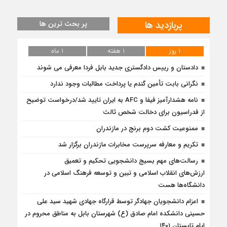
پربازدید ها
پر بحث ترین ها
۱ روز
۱ هفته
۱ ماه
دادستان و رییس دادگستری جدید بابل فردا معرفی می شوند
نگرانی بابت تأمین گندم یا پرداخت مطالبات وجود ندارد
نامه هشدارآمیز فیفا و AFC به ایران تایید شد/درخواست توضیح
از فدراسیون برای دخالت شخص ثالث
ممنوعیت کشت دوم برنج در مازندران
تکریم و معارفه سرپرست مخابرات مازندران برگزار شد
رسالت‌های مهم بسیج دانشجویی تحکیم و تعمیق
ارزش‌های انقلاب اسلامی و تبین و توسعه فرهنگ اسلامی در
دانشگاه‌ها هست
اعزام دانشجویان جهادگر توسط قرارگاه جهادی شهید سید علی
حسینی دانشکده امام صادق (ع) شهرستان بابل به مناطق محروم در
ایام تابستان ۱۴۰۱