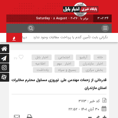
3:02:34
برابر با : Saturday - 8 August - 2026
نگرانی بابت تأمین گندم یا پرداخت مطالبات وجود ندارد
دریای مازندران موقتاً 
خانه
آرشیو
اجتماعی
اخبار بابل
۳۶
اخبار مازندران
اخبار مهم
اطلاعیه
بخش مرکزی
بسیج و سپاه
یادداشت
قدردانی از زحمات مهندس علی نوروزی مسئول محترم مخابرات
استان مازندران
کد خبر : ۳۷۱۳
۳۰ آبان ۱۴۰۱ - ۲۲:۵۲