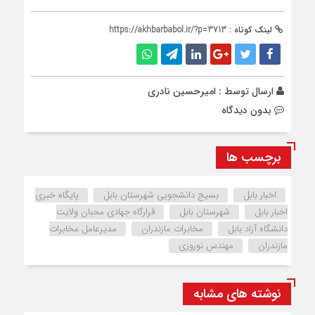
لینک کوتاه :
https://akhbarbabol.ir/?p=3713
ارسال توسط :
امیرحسین نادری
بدون دیدگاه
برچسب ها
اخبار بابل
بسیج دانشجویی شهرستان بابل
پایگاه خبری
اخبار بابل
شهرستان بابل
قرارگاه جهادی محبان ولایت
دانشگاه آزاد بابل
مخابرات مازندران
مدیرعامل مخابرات
مازندران
مهندس نوروزی
نوشته های مشابه