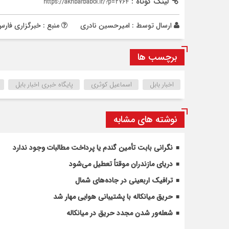
لینک کوتاه :
https://akhbarbabol.ir/?p=2764
ارسال توسط :
امیرحسین نادری
منبع : خبرگزاری فار
برچسب ها
اخبار بابل
اسماعیل کوثری
پایگاه خبری اخبار بابل
نوشته های مشابه
نگرانی بابت تأمین گندم یا پرداخت مطالبات وجود ندارد
دریای مازندران موقتاً تعطیل می‌شود
ترافیک اربعینی در جاده‌های شمال
حریق میانکاله با پشتیبانی هوایی مهار شد
شعله‌ور شدن مجدد حریق در میانکاله