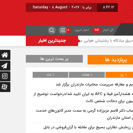
8:42:12
برابر با : Saturday - 8 August - 2026
کل اخبار
۹۸۲
اخبار امروز :
۰
جدیدترین اخبار
له با پشتیبانی هوایی مهار شد
شعله‌ور شدن مجدد حریق در میانکاله
چالش تأمین آب ۱۸ روستای مازندران ب
پربازدید ها
پر بحث ترین ها
۱ روز
۱ هفته
۱ ماه
یم و معارفه سرپرست مخابرات مازندران برگزار شد
نامه هشدارآمیز فیفا و AFC به ایران تایید شد/درخواست توضیح از
یون برای دخالت شخص ثالث
صاب دکتر قاسم عزیززاده گرجی به سمت مدیر کانون‌های خدمت
استان مازندران
ز رزمایش نظارتی بسیج برای مقابله با گران‌فروشی در بابل