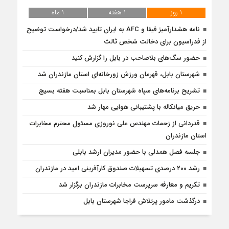
۱ روز
۱ هفته
۱ ماه
نامه هشدارآمیز فیفا و AFC به ایران تایید شد/درخواست توضیح
از فدراسیون برای دخالت شخص ثالث
حضور سگ‌های بلاصاحب در بابل را ‌گزارش کنید
شهرستان بابل، قهرمان ورزش زورخانه‌ای استان مازندران شد
تشریح برنامه‌های سپاه شهرستان بابل بمناسبت هفته بسیج
حریق میانکاله با پشتیبانی هوایی مهار شد
قدردانی از زحمات مهندس علی نوروزی مسئول محترم مخابرات
استان مازندران
جلسه فصل همدلی با حضور مدیران ارشد بابلی
رشد ۲۰۰ درصدی تسهیلات صندوق کارآفرینی امید در مازندران
تکریم و معارفه سرپرست مخابرات مازندران برگزار شد
درگذشت مامور پرتلاش فراجا شهرستان بابل