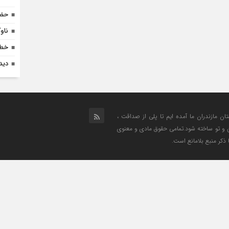
حضو
ناو
خطر
دیدا
تان مازندران ما آمده ایم تا پلی از صداقت ،
من و تو ساخته شود.تمامی حقوق مادی و معنوی
 ذکر منبع بلامانع است.