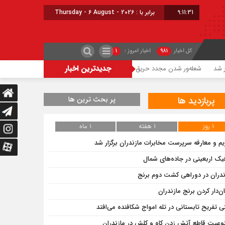
9:11:32
برابر با : Thursday - 6 August - 2026
کل اخبار
۹۸۱
اخبار امروز :
۱
جدیدترین اخبار
شعله‌ور شدن مجدد حریق در میانکاله
چالش تأمین آب ۱۸ روستای مازندران برای کشت دوم برنج
پربازدید ها
پر بحث ترین ها
۱ روز
۱ هفته
۱ ماه
یم و معارفه سرپرست مخابرات مازندران برگزار شد
فیک اربعینی در جاده‌های شمال
ندران در دوراهی کشت دوم برنج
ن‌دار کردن برنج مازندران
ی تفریح تابستانی در تله امواج شکافنده می‌افتد
وعیت قاطع آتش زدن کاه و کلش در مازندران