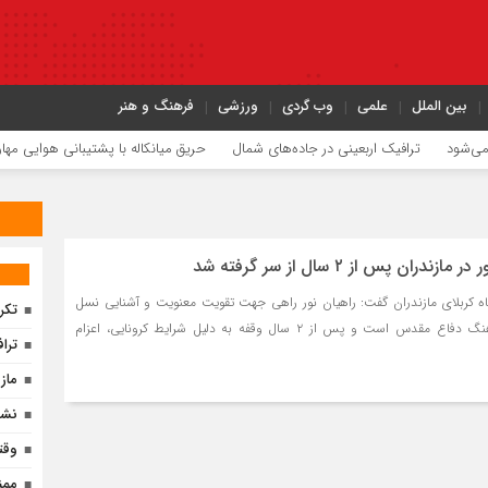
بین الملل
علمی
وب گردی
ورزشی
فرهنگ و هنر
شود
ترافیک اربعینی در جاده‌های شمال
حریق میانکاله با پشتیبانی هوایی مهار شد
دران پس از ۲ سال از سر گرفته شد
اه کربلای مازندران گفت: راهیان نور راهی جهت تقویت معنویت و آشنایی نسل
تکر
جوان با آرمان های و فرهنگ دفاع مقدس است و پس از ۲ سال وقفه به دلیل شرایط کرونایی، اعزام
ترا
ماز
نشا
وقت
ممن