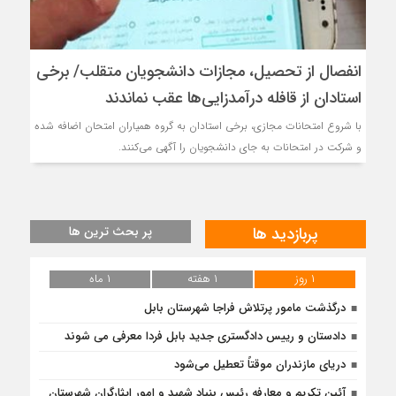
انفصال از تحصیل، مجازات دانشجویان متقلب/ برخی
استادان از قافله درآمدزایی‌ها عقب نماندند
با شروع امتحانات مجازی، برخی استادان به گروه همیاران امتحان اضافه شده‌
و شرکت در امتحانات به جای دانشجویان را آگهی می‌کنند.
پربازدید ها
پر بحث ترین ها
۱ روز
۱ هفته
۱ ماه
درگذشت مامور پرتلاش فراجا شهرستان بابل
دادستان و رییس دادگستری جدید بابل فردا معرفی می شوند
دریای مازندران موقتاً تعطیل می‌شود
آئین تکریم و معارفه رئیس بنیاد شهید و امور ایثارگران شهرستان