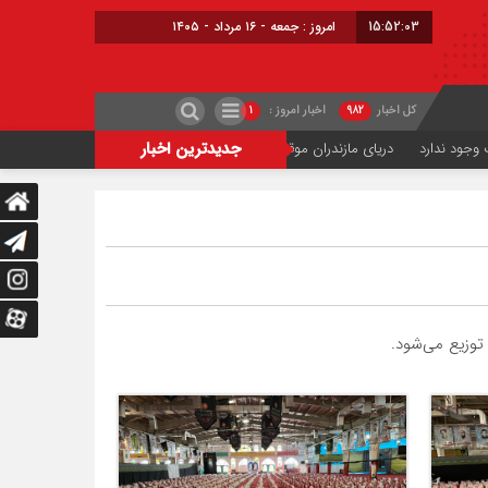
15:52:04
امروز : جمعه - ۱۶ مرداد - ۱۴۰۵
کل اخبار
۹۸۲
اخبار امروز :
۱
جدیدترین اخبار
 مازندران موقتاً تعطیل می‌شود
ترافیک اربعینی در جاده‌های شمال
حریق میانکاله