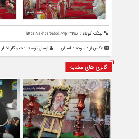
لینک کوتاه :
https://akhbarbabol.ir/?p=3458
عکس از : سوده عباسیان
ارسال توسط :
خبرنگار اخبار ب
گالری های مشابه