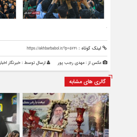
.
لینک کوتاه :
https://akhbarbabol.ir/?p=5741
عکس از : مهدی رجب پور
ارسال توسط :
خبرنگار اخبار
گالری های مشابه