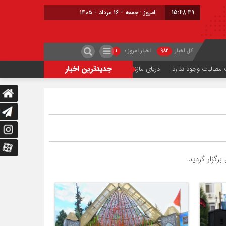
15:48:50
امروز : جمعه - ۱۶ مرداد - ۱۴۰۵
کل اخبار
۹۸۲
اخبار امروز :
۱
جدیدترین اخبار
دریای مازندران موقتاً تعطیل می‌شود
ترافیک اربعینی در جاده‌های شمال
حری
گزار گردید.