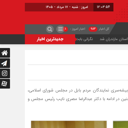
12:03:55
امروز : شنبه - ۱۷ مرداد - ۱۴۰۵
کل اخبار
۹۸۳
اخبار امروز :
۱
جدیدترین اخبار
نگرانی بابت تأمین گندم یا پرداخت مطالبات وجود ندارد
دریای مازندران موقتاً
تی‌ بیشه‌سری نمایندگان مردم بابل در مجلس شورای اسلامی،
نین در ادامه با دکتر عبدالرضا مصری نایب رئیس مجلس و