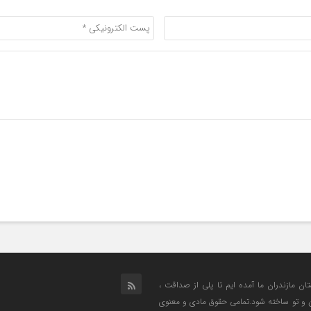
تان مازندران ما آمده ایم تا پلی از صداقت ،
من و تو ساخته شود.تمامی حقوق مادی و معنوی