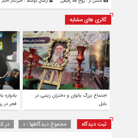
عکس از : روح الله رفیعی
ارسال توسط :
خبرنگار اخبار ب
گالری های مشابه
اجتماع بزرگ بانوان و دختران زینبی در
بابل
فجر در ر
ثبت دیدگاه
مجموع دیدگاهها : ۰
در ان