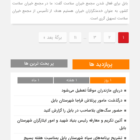
بابل برای فعال شدن مجمع خیران سلامت گفت: ما در مجمع خیران سلامت
کشور، به عنوان خدمتگزاران خیران هستیم هدف از تأسیس از مجمع خیران
سلامت تسهیل گری است.
۱
۲
۳
…
۱۱
برگهٔ بعد »
پربازدید ها
پر بحث ترین ها
۱ روز
۱ هفته
۱ ماه
دریای مازندران موقتاً تعطیل می‌شود
درگذشت مامور پرتلاش فراجا شهرستان بابل
حضور سگ‌های بلاصاحب در بابل را ‌گزارش کنید
آئین تکریم و معارفه رئیس بنیاد شهید و امور ایثارگران شهرستان
بابل
تشریح برنامه‌های سپاه شهرستان بابل بمناسبت هفته بسیج