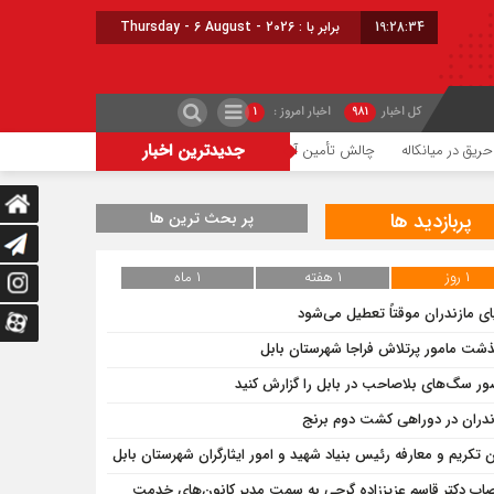
19:28:35
برابر با : Thursday - 6 August - 2026
کل اخبار
۹۸۱
اخبار امروز :
۱
جدیدترین اخبار
کاله
چالش تأمین آب ۱۸ روستای مازندران برای کشت دوم برنج
ممنوعیت قاطع آ
پربازدید ها
پر بحث ترین ها
۱ روز
۱ هفته
۱ ماه
ای مازندران موقتاً تعطیل می‌شود
ذشت مامور پرتلاش فراجا شهرستان بابل
ر سگ‌های بلاصاحب در بابل را ‌گزارش کنید
ندران در دوراهی کشت دوم برنج
ن تکریم و معارفه رئیس بنیاد شهید و امور ایثارگران شهرستان بابل
صاب دکتر قاسم عزیززاده گرجی به سمت مدیر کانون‌های خدمت