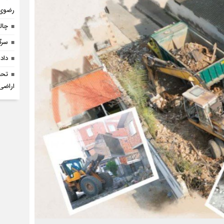
رضوی 
چالش تأمی
سرگ
داد
اراضی