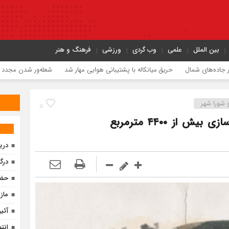
بین الملل
علمی
وب گردی
ورزشی
فرهنگ و هنر
شمال
حریق میانکاله با پشتیبانی هوایی مهار شد
شعله‌ور شدن مجدد حریق در میان
 شورا شهر
۵
تحقق جهش عمرانی در بابل؛ تملک و آزادسازی بیش از ۴۴۰۰ مترمربع
دری
درگ
حضو
ماز
آئی
انت