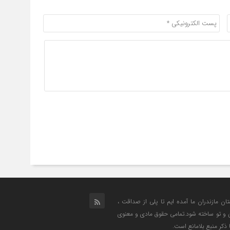
تان مازندران ما آمده ایم تا پلی از صداقت ،
من و تو ساخته شود.تمامی حقوق مادی و معنوی
 ذکر منبع بلامانع است.