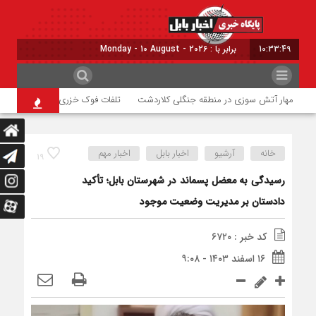
10:33:50
برابر با : Monday - 10 August - 2026
مهار آتش سوزی در منطقه جنگلی کلاردشت
تلفات فوک خزری در سواحل مازندر
خانه
آرشیو
اخبار بابل
اخبار مهم
۱۹
رسیدگی به معضل پسماند در شهرستان بابل؛ تأکید
دادستان بر مدیریت وضعیت موجود
کد خبر : ۶۷۲۰
۱۶ اسفند ۱۴۰۳ - ۹:۰۸