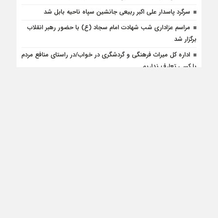
سرگرد پاسدار علی اکبر ربیعی جانشین سپاه ناحیه بابل شد
مراسم عزاداری شب شهادت امام سجاد (ع) با حضور رهبر انقلاب
برگزار شد
اداره کل میراث فرهنگی و گردشگری در خواب/در راستای منافع مردم
با کسی تعارف نداریم
رسیدگی به معضل پسماند در شهرستان بابل؛ تأکید دادستان بر
مدیریت وضعیت موجود
پویش رسانه ورزش برای آزادی زندانیان جرایم غیرعمد
اخبار بابل ، جامع ترین و فراگیرترین پایگاه خبری در بزرگترین شهرستان استان
مازندران ما آمده ایم تا پلی از صداقت ، شفافیت و مطالبه گری را میان مردم و
مسوولان بنا کنیم تا بابل با تلاش من و تو ساخته شود.تمامی حقوق مادی و معنوی
این سایت متعلق به پایگاه خبری اخبار بابل می باشد و استفاده از مطالب با ذکر
منبع بلامانع است.