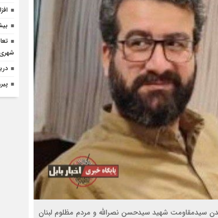
افز
بیش
تعا
شهری
دری
پیر
دن سیدمقاومت شهید سیدحسن نصرالله و مردم مظلوم لبنان