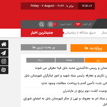
17:51:07
برابر با : Friday - 7 August - 2026
کل اخبار
۹۸۲
اخبار امروز :
۱
جدیدترین اخبار
ق میانکاله با پشتیبانی هوایی مهار شد
شعله‌ور شدن مجدد حریق در میانکاله
چالش تأم
پربازدید ها
پر بحث ترین ها
۱ روز
۱ هفته
۱ ماه
ستان و رییس دادگستری جدید بابل فردا معرفی می شوند
ن تکریم و معارفه رئیس بنیاد شهید و امور ایثارگران شهرستان بابل
انی بابت تأمین گندم یا پرداخت مطالبات وجود ندارد
وعیت کشت دوم برنج در مازندران
م ستاد امر به معروف و نهی از منکر شهرستان بابل به اعضای شورای
بل