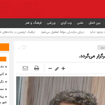
بین الملل
علمی
وب گردی
ورزشی
فرهنگ و هنر
د
دریای مازندران موقتاً تعطیل می‌شود
ترافیک اربعینی در جاده‌های شمال
حری
مهم
۱۲
گزار می‌گردد.
داد
آئی
نگر
ممن
پیا
شهر با