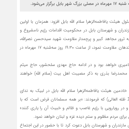
زار می‌شود.
ل هیئت یافاطمه‌الزهرا سلام الله بابل افزود: همزمان با اولین
زندران و شهرستان بابل در محکومیت اقدامات رژیم نامشروع و
ترور مجاهد کبیر و پرچمدار مقاومت شهید سیدحسن نصرالله،
دبیرکل شهید حزب‌الله لبنان (رضوان ‌الله‌ تعالی علیه) و فرماندهان مقاومت نمود، از ساعت ۱۹:۳۰ روز سه‌شنبه ۱۷ مهرماه در
امیری خواهد بود و در ادامه حاج مهدی سلحشور، حاج میثم
حمدرضا بذری به ذکر مصیبت اهل بیت (سلام الله) خواهند
خادمین هیئت یافاطمه‌الزهرا سلام الله بابل در لبیک به ندای
ّ ظله العالی) که فرمودند: «بر همه مسلمانان فرض است که با
د و در رویارویی با رژیم غاصب و ظالم و خبیث آن را یاری کنند»
رای مردم مظلوم و ستم دیده غزه و لبنان خواهد نمود.
ن مازندران و شهرستان بابل دعوت کرد تا با حضور در این اجتماع