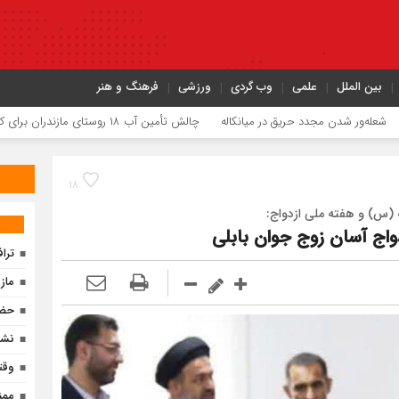
بین الملل
علمی
وب گردی
ورزشی
فرهنگ و هنر
 شدن مجدد حریق در میانکاله
چالش تأمین آب ۱۸ روستای مازندران برای کشت دوم برنج
۱۸
 (س) و هفته ملی ازدواج:
واج آسان زوج جوان بابلی
ترا
ماز
حضو
نشا
وقت
ممن