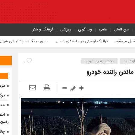
بین الملل
علمی
وب گردی
ورزشی
فرهنگ و هنر
ترافیک اربعینی در جاده‌های شمال
حریق میانکاله با پشتیبانی هوایی مهار شد
ازندران
بخش بندپی غربی
۶
ماندن راننده خودرو
دری
درگ
حضو
انت
رضوی 
چالش تأمی