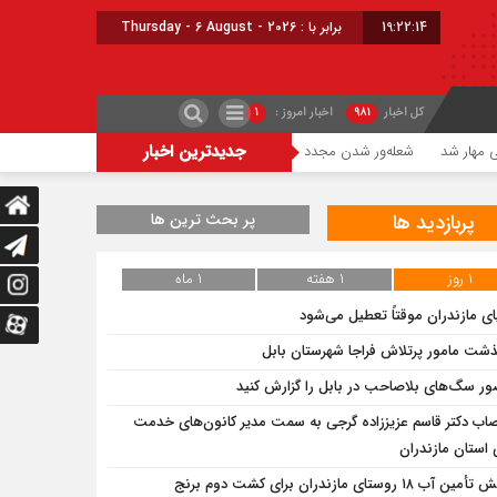
19:22:15
برابر با : Thursday - 6 August - 2026
کل اخبار
۹۸۱
اخبار امروز :
۱
جدیدترین اخبار
شعله‌ور شدن مجدد حریق در میانکاله
چالش تأمین آب ۱۸ روستای مازندران برای کشت دوم برنج
پربازدید ها
پر بحث ترین ها
۱ روز
۱ هفته
۱ ماه
ای مازندران موقتاً تعطیل می‌شود
ذشت مامور پرتلاش فراجا شهرستان بابل
ر سگ‌های بلاصاحب در بابل را ‌گزارش کنید
صاب دکتر قاسم عزیززاده گرجی به سمت مدیر کانون‌های خدمت
استان مازندران
ن آب ۱۸ روستای مازندران برای کشت دوم برنج