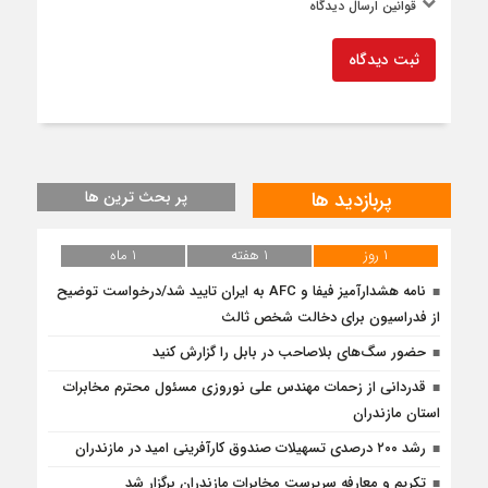
قوانین ارسال دیدگاه
ثبت دیدگاه
پربازدید ها
پر بحث ترین ها
۱ روز
۱ هفته
۱ ماه
نامه هشدارآمیز فیفا و AFC به ایران تایید شد/درخواست توضیح
از فدراسیون برای دخالت شخص ثالث
حضور سگ‌های بلاصاحب در بابل را ‌گزارش کنید
قدردانی از زحمات مهندس علی نوروزی مسئول محترم مخابرات
استان مازندران
رشد ۲۰۰ درصدی تسهیلات صندوق کارآفرینی امید در مازندران
تکریم و معارفه سرپرست مخابرات مازندران برگزار شد