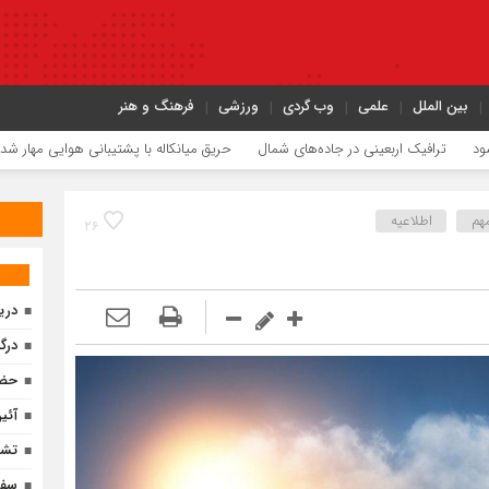
بین الملل
علمی
وب گردی
ورزشی
فرهنگ و هنر
فیک اربعینی در جاده‌های شمال
حریق میانکاله با پشتیبانی هوایی مهار شد
شعله‌و
مهم
اطلاعیه
۲۶
دری
درگ
حضو
آئی
تشر
سفر