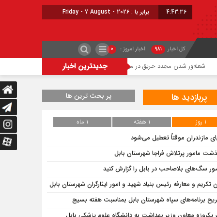
4:43:37
برابر با : Friday - 7 August - 2026
کل اخبار
۹۸۱
اخبار امروز :
۰
جدیدترین اخبار
ر شدن مجدد حریق در میانکاله
چالش تأمین آب ۱۸ روستای مازندران برای کشت دوم برنج
پربازدید ها
پر بحث ترین ها
۱ روز
۱ هفته
۱ ماه
ای مازندران موقتاً تعطیل می‌شود
ذشت مامور پرتلاش فراجا شهرستان بابل
ر سگ‌های بلاصاحب در بابل را ‌گزارش کنید
ن تکریم و معارفه رئیس بنیاد شهید و امور ایثارگران شهرستان بابل
یح برنامه‌های سپاه شهرستان بابل بمناسبت هفته بسیج
 یکروزه معاون وزیر بهداشت به دانشگاه علوم پزشکی بابل