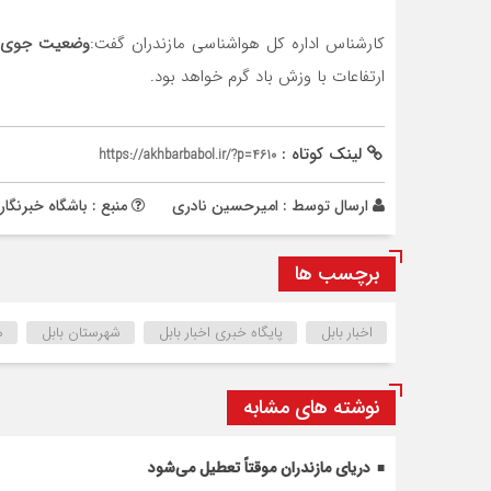
کارشناس اداره کل هواشناسی مازندران گفت:
وضعیت جوی م
ارتفاعات با وزش باد گرم خواهد بود.
لینک کوتاه :
https://akhbarbabol.ir/?p=4610
ارسال توسط :
امیرحسین نادری
منبع : باشگاه خبرنگار
برچسب ها
اخبار بابل
پایگاه خبری اخبار بابل
شهرستان بابل
ه
نوشته های مشابه
دریای مازندران موقتاً تعطیل می‌شود