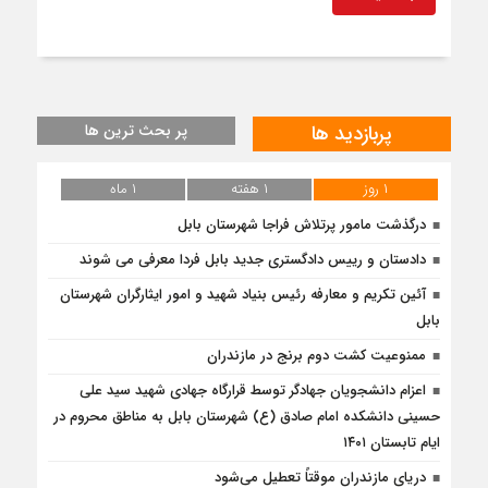
پربازدید ها
پر بحث ترین ها
۱ روز
۱ هفته
۱ ماه
درگذشت مامور پرتلاش فراجا شهرستان بابل
دادستان و رییس دادگستری جدید بابل فردا معرفی می شوند
آئین تکریم و معارفه رئیس بنیاد شهید و امور ایثارگران شهرستان
بابل
ممنوعیت کشت دوم برنج در مازندران
اعزام دانشجویان جهادگر توسط قرارگاه جهادی شهید سید علی
حسینی دانشکده امام صادق (ع) شهرستان بابل به مناطق محروم در
ایام تابستان ۱۴۰۱
دریای مازندران موقتاً تعطیل می‌شود