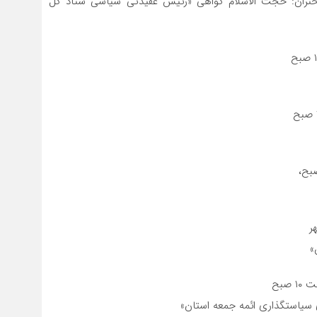
 ولایت تا میدان اوقاف، ساعت ۱۰ صبح سخنران: حجت الاسلام گواهی «رئیس عقیدتی سیاسی ستاد کل
ر
»
صبح
 سیاستگذاری ائمه جمعه استان»