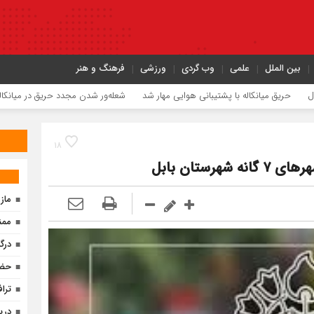
بین الملل
علمی
وب گردی
ورزشی
فرهنگ و هنر
یانکاله با پشتیبانی هوایی مهار شد
شعله‌ور شدن مجدد حریق در میانکاله
چالش تأمین آب ۱۸ ر
۱۸
ماز
ممن
درگ
حضو
ترا
دری