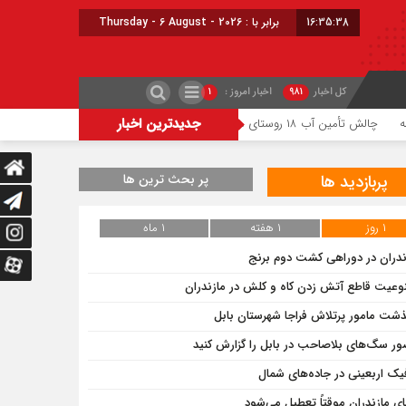
16:35:38
برابر با : Thursday - 6 August - 2026
کل اخبار
۹۸۱
اخبار امروز :
۱
جدیدترین اخبار
وستای مازندران برای کشت دوم برنج
ممنوعیت قاطع آتش زدن کاه و 
پربازدید ها
پر بحث ترین ها
۱ روز
۱ هفته
۱ ماه
ندران در دوراهی کشت دوم برنج
وعیت قاطع آتش زدن کاه و کلش در مازندران
ذشت مامور پرتلاش فراجا شهرستان بابل
ر سگ‌های بلاصاحب در بابل را ‌گزارش کنید
فیک اربعینی در جاده‌های شمال
ای مازندران موقتاً تعطیل می‌شود