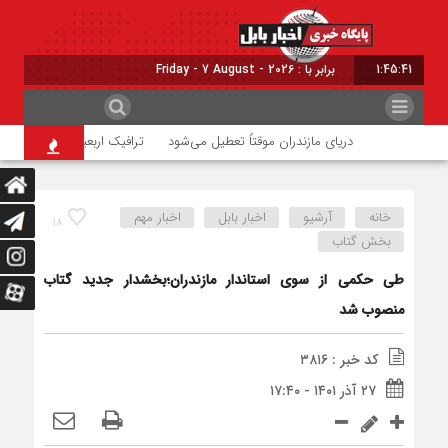
1:45:41
برابر با : Friday - 7 August - 2026
دریای مازندران موقتاً تعطیل می‌شود
ترافیک اربعینی در جاده‌های ش
خانه
آرشیو
اخبار بابل
اخبار مهم
۱۸
بخش گتاب
طی حکمی از سوی استاندار مازندران؛بخشدار جدید گتاب
منصوب شد
کد خبر : ۳۸۱۶
۲۷ آذر ۱۴۰۱ - ۱۷:۴۰