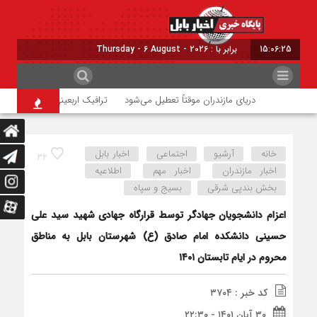
15:06:26
برابر با : Thursday - 6 August - 2026
دریای مازندران موقتاً تعطیل می‌شود
ترافیک اربعینی در جاده‌های شمال
خانه
آرشیو
اجتماعی
اخبار بابل
۳۲
اخبار مازندران
اخبار مهم
اطلاعیه
بخش بندپی شرقی
بسیج و سپاه
اعزام دانشجویان جهادگر توسط قرارگاه جهادی شهید سید علی
حسینی دانشکده امام صادق (ع) شهرستان بابل به مناطق
محروم در ایام تابستان ۱۴۰۱
کد خبر : ۳۷۰۴
۳۰ آبان ۱۴۰۱ - ۲۲:۳۰