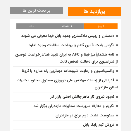
پربازدید ها
پر بحث ترین ها
۱ روز
۱ هفته
۱ ماه
دادستان و رییس دادگستری جدید بابل فردا معرفی می شوند
نگرانی بابت تأمین گندم یا پرداخت مطالبات وجود ندارد
نامه هشدارآمیز فیفا و AFC به ایران تایید شد/درخواست توضیح
از فدراسیون برای دخالت شخص ثالث
واکسیناسیون و رعایت شیوه‌نامه مهم‌ترین راه مبارزه با کرونا
قدردانی از زحمات مهندس علی نوروزی مسئول محترم مخابرات
استان مازندران
کمبود نیروی کار ماهر چالش اصلی بازار کار
تکریم و معارفه سرپرست مخابرات مازندران برگزار شد
ممنوعیت کشت دوم برنج در مازندران
فروش تیم رایکا بابل