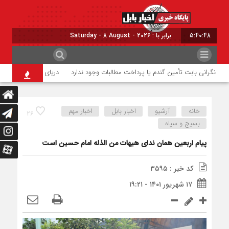
5:40:49
برابر با : Saturday - 8 August - 2026
نگرانی بابت تأمین گندم یا پرداخت مطالبات وجود ندارد
دریای مازندران موقتاً تعط
خانه
آرشیو
اخبار بابل
اخبار مهم
۲۶
بسیج و سپاه
پیام اربعین همان ندای هیهات من الذله امام حسین است
کد خبر : ۳۵۹۵
۱۷ شهریور ۱۴۰۱ - ۱۹:۲۱