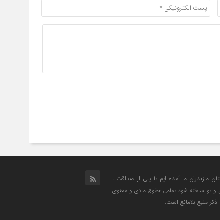
تان مازندران ما آمده ایم تا پلی از صداقت ،
من و تو ساخته شود.تمامی حقوق مادی و معنوی
 ذکر منبع بلامانع است.