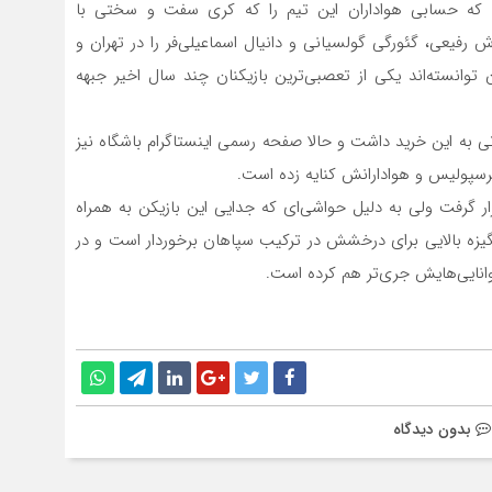
 که حسابی هواداران این تیم را که کری سفت و سختی با
 رفیعی، گئورگی گولسیانی و دانیال اسماعیلی‌فر را در تهران و
اردوی پرسپولیس می‌بینند ولی از اینکه مدیران باشگاه‌شان توانسته‎‌اند یکی از تعصبی‌ترین بازیکنان چند سال اخیر جبهه
ه این خرید داشت و حالا صفحه رسمی اینستاگرام باشگاه نیز
 پرسپولیس و هوادارانش کنایه زده است.
البته که رامین رضایئان درلیست مازاد یحیی گل‌محمدی قرار گرفت ولی به دلیل حواشی‎‌ای که جدایی این بازیکن به همراه
افع راست تیم ملی ایران در جام جهانی ۲۰۱۸ از انگیزه بالایی برای درخشش در ترکیب سپاهان برخوردار است و در
 توانایی‌هایش جری‌تر هم کرده است.
بدون دیدگاه