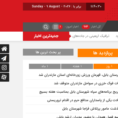
11:40:31
امروز : یکشنبه - ۱۸ مرداد - ۱۴۰۵
کل اخبار
۹۸۴
اخبار امروز :
۱
جدیدترین اخبار
ک اربعینی در جاده‌های شمال
حریق میانکاله با پشتیبانی هوایی مهار شد
شعله‌ور 
پربازدید ها
پر بحث ترین ها
۱ روز
۱ هفته
۱ ماه
ستان بابل، قهرمان ورزش زورخانه‌ای استان مازندران شد
ات فوک خزری در سواحل مازندران متوقف شد
یح برنامه‌های سپاه شهرستان بابل بمناسبت هفته بسیج
دت یکی از پاسداران مدافع حرم در اقدام تروریستی
ذشت مامور پرتلاش فراجا شهرستان بابل
ه فصل همدلی با حضور مدیران ارشد بابلی