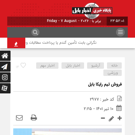
23:52:01
برابر با : Friday - 7 August - 2026
نگرانی بابت تأمین گندم یا پرداخت مطالبات وجود ندارد
دریای
خانه
آرشیو
اخبار بابل
اخبار مهم
۱۴
ورزشی
فروش تیم رایکا بابل
کد خبر : ۲۹۷۷
۱۰ تیر ۱۴۰۱ - ۲:۲۵