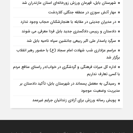
شهرستان بابل، قهرمان ورزش زورخانه‌ای استان مازندران شد
مهار آتش سوزی در منطقه جنگلی کلاردشت
در مدیران جدیتی در مقابله با هنجارشکنان حجاب وجود ندارد
دادستان و رییس دادگستری جدید بابل فردا معرفی می شوند
سرگرد پاسدار علی اکبر ربیعی جانشین سپاه ناحیه بابل شد
مراسم عزاداری شب شهادت امام سجاد (ع) با حضور رهبر انقلاب
برگزار شد
اداره کل میراث فرهنگی و گردشگری در خواب/در راستای منافع مردم
با کسی تعارف نداریم
رسیدگی به معضل پسماند در شهرستان بابل؛ تأکید دادستان بر
مدیریت وضعیت موجود
پویش رسانه ورزش برای آزادی زندانیان جرایم غیرعمد