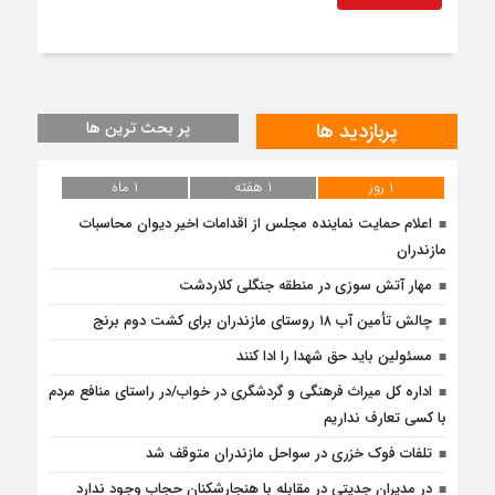
پربازدید ها
پر بحث ترین ها
۱ روز
۱ هفته
۱ ماه
اعلام حمایت نماینده مجلس از اقدامات اخیر دیوان محاسبات
مازندران
مهار آتش سوزی در منطقه جنگلی کلاردشت
چالش تأمین آب ۱۸ روستای مازندران برای کشت دوم برنج
مسئولین باید حق شهدا را ادا کنند
اداره کل میراث فرهنگی و گردشگری در خواب/در راستای منافع مردم
با کسی تعارف نداریم
تلفات فوک خزری در سواحل مازندران متوقف شد
در مدیران جدیتی در مقابله با هنجارشکنان حجاب وجود ندارد