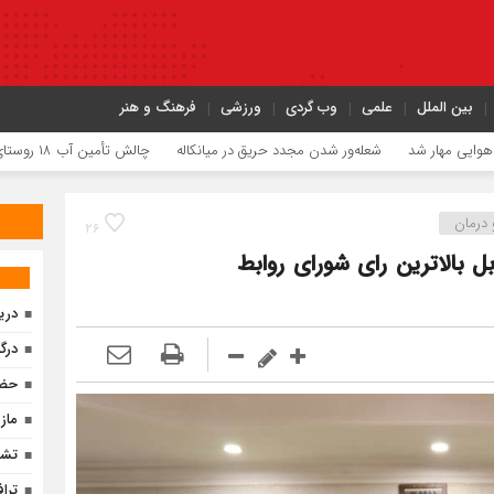
بین الملل
علمی
وب گردی
ورزشی
فرهنگ و هنر
له‌ور شدن مجدد حریق در میانکاله
چالش تأمین آب ۱۸ روستای مازندران برای کشت دوم برنج
درمان
۲۶
 بالاترین رای شورای روابط
دری
درگ
حضو
ماز
تشر
ترا