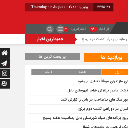
22:15:30
برابر با : Thursday - 6 August - 2026
کل اخبار
۹۸۱
اخبار امروز :
۰
جدیدترین اخبار
ممنوعیت قاطع آتش زدن کاه و کلش در مازندران
مازندران در دوراهی
پربازدید ها
پر بحث ترین ها
۱ روز
۱ هفته
۱ ماه
ای مازندران موقتاً تعطیل می‌شود
ذشت مامور پرتلاش فراجا شهرستان بابل
ر سگ‌های بلاصاحب در بابل را ‌گزارش کنید
ندران در دوراهی کشت دوم برنج
یح برنامه‌های سپاه شهرستان بابل بمناسبت هفته بسیج
فیک اربعینی در جاده‌های شمال