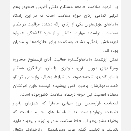
بی تردید سلامت جامعه مستلزم نقش آفرینی صحیح وهم
افزایی تمامی ارکان حوزه سلامت است که در این راستا،
ماماهای عزیزبعنوان یکی از ارکان ارائه دهنده مراقبت در نظام
سلامت ، بواسطه مهارت، دانش و از خود گذشتگی همواره
نویدبخش زندگی، نشاط وسلامت برای خانواده‌ها و مادران
بوده اند.
نقش ارزشمند ماماهاوگستره فعالیت آنان ازسطوح مشاوره
ومراقبتهای دوران بلوغ، بارداری، زایمان، غربالگری همگام
باسایر کادربهداشت،خصوصا در شرایط بحرانی واپیدمی کروناو
خدمات‌موثرشان برهیچ کس پوشیده نیست واین امرنشان
دهنده اهمیت این حرفه درنظام سلامت کشوربوده است.
اینجانب فرارسیدن روز جهانی مامارا که همزمان بابهار
طبیعت وبهاردلهاست؛ به شماماما های حوزه سلامت که
وظیفه دشواروحیاتی حفظ سلامت مادر و نوزاد رابرعهده دارید
،تبریک و تهنیت گفته، عزت وسربلندیتان راازخداوند متعال