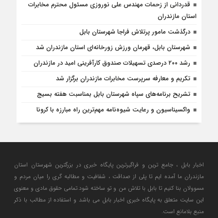
قدردانی از زحمات مهندس علی نوروزی مسئول محترم مخابرات
استان مازندران
درگذشت مامور پرتلاش فراجا شهرستان بابل
شهرستان بابل، قهرمان ورزش زورخانه‌ای استان مازندران شد
رشد ۲۰۰ درصدی تسهیلات صندوق کارآفرینی امید در مازندران
تکریم و معارفه سرپرست مخابرات مازندران برگزار شد
تشریح برنامه‌های سپاه شهرستان بابل بمناسبت هفته بسیج
واکسیناسیون و رعایت شیوه‌نامه مهم‌ترین راه مبارزه با کرونا
اخبار بابل ، جامع ترین و فراگیرترین پایگاه خبری در بزرگترین شهرستان استان
مازندران ما آمده ایم تا پلی از صداقت ، شفافیت و مطالبه گری را میان مردم و
مسوولان بنا کنیم تا بابل با تلاش من و تو ساخته شود.تمامی حقوق مادی و معنوی
این سایت متعلق به پایگاه خبری اخبار بابل می باشد و استفاده از مطالب با ذکر
منبع بلامانع است.