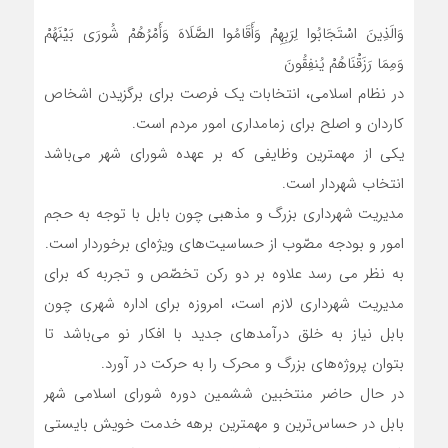
وَالَذِینَ اسْتَجَابُوا لِرَبِهِمْ وَأَقَامُوا الصَّلَاهَ وَأَمْرُهُمْ شُورَى بَیْنَهُمْ
وَمِمَا رَزَقْنَاهُمْ یُنفِقُونَ
در نظام اسلامی، انتخابات یک فرصت برای برگزیدن اشخاص
کاردان و اصلح برای زمامداری امور مردم است.
یکی از مهمترین وظایفی که بر عهده شورای شهر می‌باشد
انتخاب شهردار است.
مدیریت شهرداری بزرگ و مذهبی چون بابل با توجه به حجم
امور و بودجه مصّوب از حساسیت‌های ویژه‌ای برخوردار است.
به نظر می رسد علاوه بر دو رکن تخصّص و تجربه که برای
مدیریت شهرداری لازم است، امروزه برای اداره شهری چون
بابل نیاز به خلق درآمدهای جدید با افکار نو می‌باشد تا
بتوان پروژه‌های بزرگ و محرک را به حرکت در آورد.
در حال حاضر منتخبین ششمین دوره شورای اسلامی شهر
بابل در حساس‌ترین و مهمترین برهه خدمت خویش بایستی