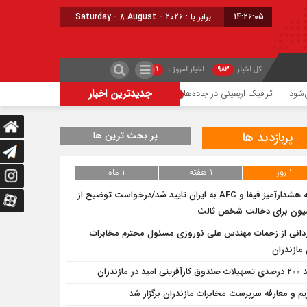
14:26:05
برابر با : Saturday - 8 August - 2026
کل اخبار
۹۸۳
اخبار امروز :
۱
جدیدترین اخبار
فیک اربعینی در جاده‌های شمال
حریق میانکاله با پشتیبانی هوایی مهار شد
شعله‌و
پربازدید ها
پر بحث ترین ها
۱ روز
۱ هفته
۱ ماه
نامه هشدارآمیز فیفا و AFC به ایران تایید شد/درخواست توضیح از
یون برای دخالت شخص ثالث
دانی از زحمات مهندس علی نوروزی مسئول محترم مخابرات
مازندران
ینی امید در مازندران
یم و معارفه سرپرست مخابرات مازندران برگزار شد