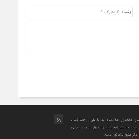
تان مازندران ما آمده ایم تا پلی از صداقت ،
من و تو ساخته شود.تمامی حقوق مادی و معنوی
 ذکر منبع بلامانع است.