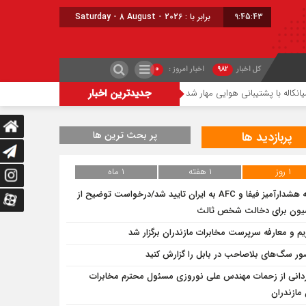
9:45:44
برابر با : Saturday - 8 August - 2026
کل اخبار
۹۸۲
اخبار امروز :
۰
جدیدترین اخبار
تیبانی هوایی مهار شد
شعله‌ور شدن مجدد حریق در میانکاله
چالش تأمین آب ۱۸ روستای مازندران برای کشت دوم برنج
پربازدید ها
پر بحث ترین ها
۱ روز
۱ هفته
۱ ماه
نامه هشدارآمیز فیفا و AFC به ایران تایید شد/درخواست توضیح از
یون برای دخالت شخص ثالث
یم و معارفه سرپرست مخابرات مازندران برگزار شد
ر سگ‌های بلاصاحب در بابل را ‌گزارش کنید
دانی از زحمات مهندس علی نوروزی مسئول محترم مخابرات
مازندران