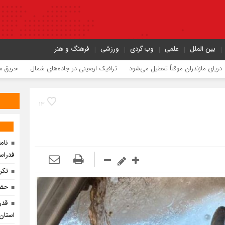
بین الملل
علمی
وب گردی
ورزشی
فرهنگ و هنر
ان موقتاً تعطیل می‌شود
ترافیک اربعینی در جاده‌های شمال
حریق میانکاله با پش
۱۳
فدراس
تکر
حضو
قدر
استان 