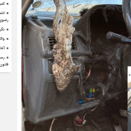
کمب
انت
رضوی 
نگر
واک
آغا
رسا
قانون 