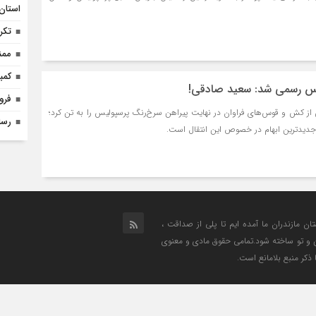
استان 
تکر
ممن
کمب
س رسمی شد: سعید صادقی!
فرو
 از کش و قوس‌های فراوان در نهایت پیراهن سرخ‌رنگ پرسپولیس را به تن کرد؛
رسا
جدیدترین ابهام در خصوص این انتقال است.
تان مازندران ما آمده ایم تا پلی از صداقت ،
من و تو ساخته شود.تمامی حقوق مادی و معنوی
 ذکر منبع بلامانع است.