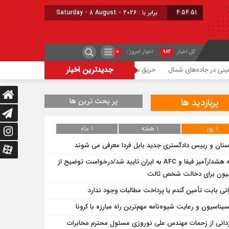
4:54:51
برابر با : Saturday - 8 August - 2026
کل اخبار
۹۸۲
اخبار امروز :
۰
جدیدترین اخبار
ی در جاده‌های شمال
حریق میانکاله با پشتیبانی هوایی مهار شد
شعله‌ور شدن مجدد
پربازدید ها
پر بحث ترین ها
۱ روز
۱ هفته
۱ ماه
ستان و رییس دادگستری جدید بابل فردا معرفی می شوند
نامه هشدارآمیز فیفا و AFC به ایران تایید شد/درخواست توضیح از
یون برای دخالت شخص ثالث
انی بابت تأمین گندم یا پرداخت مطالبات وجود ندارد
سیناسیون و رعایت شیوه‌نامه مهم‌ترین راه مبارزه با کرونا
دانی از زحمات مهندس علی نوروزی مسئول محترم مخابرات