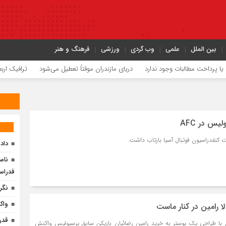
بین الملل
علمی
وب گردی
ورزشی
فرهنگ و هنر
پرداخت مطالبات وجود ندارد
دریای مازندران موقتاً تعطیل می‌شود
ترافیک اربعین
یس در AFC
 کنفدراسیون فوتبال آسیا بازتاب داشت.
داد
فدراس
نگر
واک
لا رامین در کنار ماست
قدر
با طراحی یک پوستر به خرید رامین رضائیان بازیکن سابق پرسپولیس واکنش