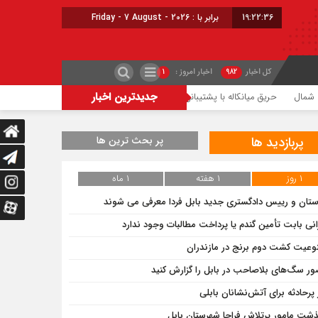
19:22:37
برابر با : Friday - 7 August - 2026
کل اخبار
۹۸۲
اخبار امروز :
۱
جدیدترین اخبار
مال
حریق میانکاله با پشتیبانی هوایی مهار شد
شعله‌ور شدن مجدد حریق در میانکا
پربازدید ها
پر بحث ترین ها
۱ روز
۱ هفته
۱ ماه
ستان و رییس دادگستری جدید بابل فردا معرفی می شوند
انی بابت تأمین گندم یا پرداخت مطالبات وجود ندارد
وعیت کشت دوم برنج در مازندران
ر سگ‌های بلاصاحب در بابل را ‌گزارش کنید
 پرحادثه برای آتش‌نشانان بابلی
ذشت مامور پرتلاش فراجا شهرستان بابل