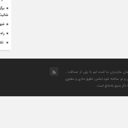
برگ
شالین
شهر
راه
‍ ت
تان مازندران ما آمده ایم تا پلی از صداقت ،
من و تو ساخته شود.تمامی حقوق مادی و معنوی
 ذکر منبع بلامانع است.