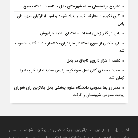
تشریح برنامه‌های سپاه شهرستان بابل بمناسبت هفته بسیج
آئین تکریم و معارفه رئیس بنیاد شهید و امور ایثارگران شهرستان
بابل
بابل در گذر زمان/ احداث ساختمان بلدیه بارفروش
طی حکمی از سوی استاندار مازندران؛بخشدار جدید گتاب منصوب
شد
کشف ۴ هزار داروی قاچاق در بابل
حمید محمدی کالی اهل سوادکوه، رئیس جدید اداره کار پیشوا
تهران شد
مدیر روابط عمومی دانشگاه علوم پزشکی بابل بالاترین رای شورای
روابط عمومی شهرستان را گرفت
اخبار بابل ، جامع ترین و فراگیرترین پایگاه خبری در بزرگترین شهرستان استان
مازندران ما آمده ایم تا پلی از صداقت ، شفافیت و مطالبه گری را میان مردم و