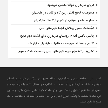
دریای مازندران موقتاً تعطیل می‌شود
ممنوعیت قاطع آتش زدن کاه و کلش در مازندران
خطر صاعقه و سیلاب در کمین ارتفاعات مازندران
درگذشت مامور پرتلاش فراجا شهرستان بابل
چالش تأمین آب ۱۸ روستای مازندران برای کشت دوم برنج
تکریم و معارفه سرپرست مخابرات مازندران برگزار شد
تشریح برنامه‌های سپاه شهرستان بابل بمناسبت هفته بسیج
اخبار بابل ، جامع ترین و فراگیرترین پایگاه خبری در بزرگترین شهرستان استان
مازندران ما آمده ایم تا پلی از صداقت ، شفافیت و مطالبه گری را میان مردم و
مسوولان بنا کنیم تا بابل با تلاش من و تو ساخته شود.تمامی حقوق مادی و معنوی
این سایت متعلق به پایگاه خبری اخبار بابل می باشد و استفاده از مطالب با ذکر
منبع بلامانع است.