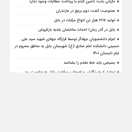
نگرانی بابت تأمین گندم یا پرداخت مطالبات وجود ندارد
ممنوعیت کشت دوم برنج در مازندران
تولید ۶۲۵ هزار تن انواع مرکبات در بابل
بابل در گذر زمان/ احداث ساختمان بلدیه بارفروش
اعزام دانشجویان جهادگر توسط قرارگاه جهادی شهید سید علی
حسینی دانشکده امام صادق (ع) شهرستان بابل به مناطق محروم در
ایام تابستان ۱۴۰۱
بسیجی باید خط مقدم را بشناسد
تجلیل از خبرنگاران و اصحاب رسانه در بابل به مناسبت روز
خبرنگار
حمید محمدی کالی اهل سوادکوه، رئیس جدید اداره کار پیشوا
تهران شد
پویش رسانه ورزش برای آزادی زندانیان جرایم غیرعمد