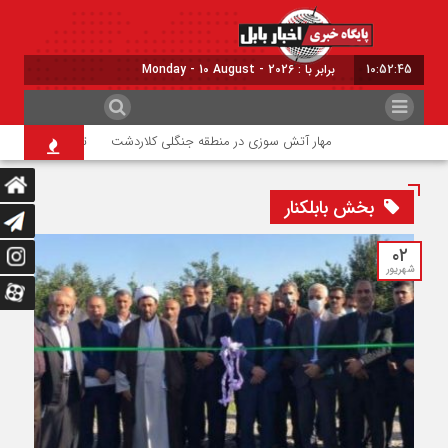
10:52:45
برابر با : Monday - 10 August - 2026
مهار آتش سوزی در منطقه جنگلی کلاردشت
تلفات فوک خزری د
بخش بابلکنار
۰۲
شهریور