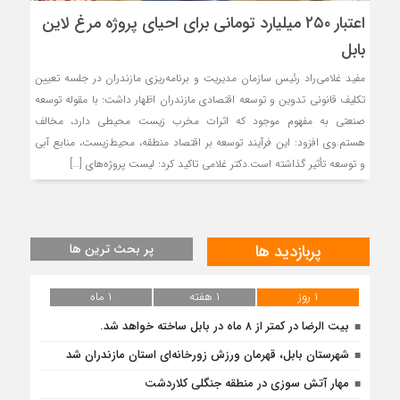
اعتبار ۲۵۰ میلیارد تومانی برای احیای پروژه مرغ لاین
بابل
مفید غلامی‌راد رئیس سازمان مدیریت و برنامه‌ریزی مازندران در جلسه تعیین
تکلیف قانونی تدوین و توسعه اقتصادی مازندران اظهار داشت: با مقوله توسعه
صنعتی به مفهوم موجود که اثرات مخرب زیست محیطی دارد، مخالف
هستم.وی افزود: این فرآیند توسعه بر اقتصاد منطقه، محیط‌زیست، منابع آبی
و توسعه تأثیر گذاشته است.دکتر غلامی تاکید کرد: لیست پروژه‌های […]
پربازدید ها
پر بحث ترین ها
۱ روز
۱ هفته
۱ ماه
بیت الرضا در کمتر از ۸ ماه در بابل ساخته خواهد شد.
شهرستان بابل، قهرمان ورزش زورخانه‌ای استان مازندران شد
مهار آتش سوزی در منطقه جنگلی کلاردشت