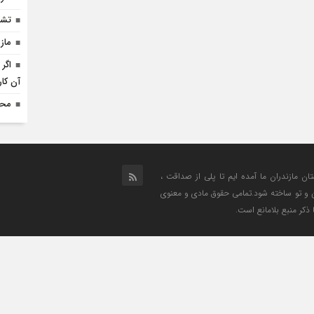
تشر
ماز
اگر
آن کار
محو
تان مازندران ما آمده ایم تا پلی از صداقت ،
من و تو ساخته شود.تمامی حقوق مادی و معنوی
 ذکر منبع بلامانع است.