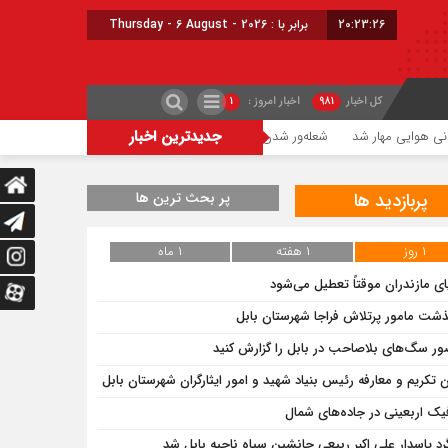
20:23:26
برابر با : Thursday - 6 August - 2026
کل اخبار
۹۸۱
اخبار امروز :
۱
جدیدترین اخبار
هوایی مهار شد
شعله‌ور شدن مجدد حریق در میانکاله
چالش تأمین آب ۱۸ روستای مازندران برای کشت دوم برنج
پربازدید ها
پر بحث ترین ها
۱ روز
۱ هفته
۱ ماه
ای مازندران موقتاً تعطیل می‌شود
ذشت مامور پرتلاش فراجا شهرستان بابل
ر سگ‌های بلاصاحب در بابل را ‌گزارش کنید
ن تکریم و معارفه رئیس بنیاد شهید و امور ایثارگران شهرستان بابل
فیک اربعینی در جاده‌های شمال
رد پاسدار علی اکبر ربیعی جانشین سپاه ناحیه بابل شد